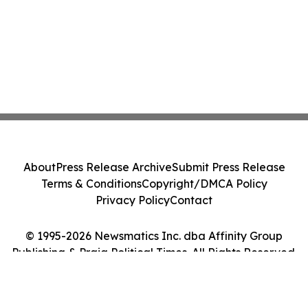
About
Press Release Archive
Submit Press Release
Terms & Conditions
Copyright/DMCA Policy
Privacy Policy
Contact
© 1995-2026 Newsmatics Inc. dba Affinity Group
Publishing & Praia Political Times. All Rights Reserved.
Cookie Settings / Your Privacy Choices